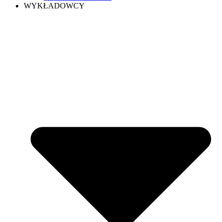
WYKŁADOWCY